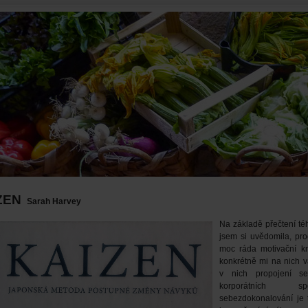
ZEN
Sarah Harvey
Na základě přečtení té
jsem si uvědomila, p
moc ráda motivační k
konkrétně mi na nich v
v nich propojení s
korporátních spol
sebezdokonalování je 