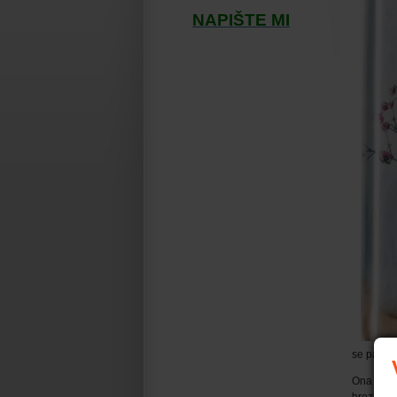
NAPIŠTE MI
se pak ča
Ona tedy 