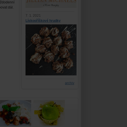
každodenní
ovat dál.
7. 1. 2021
Lískooříškové hrudky
archiv