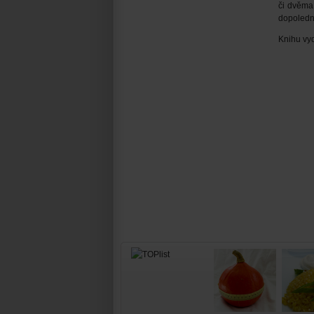
či dvěma 
dopolední
Knihu vyd