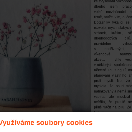
ke zvyšování výkonnost
dlouho jsem praco
velké mezinárodní so
firmě, takže vím, o če
Dotazníky týkající se
rozvoje, mých slabých 
stránek, krátko-, s
dlouhodobých cílů
pravidelné vyhodn
s nadřízenými, 
víkendové teambui
akce… Tyhle věci 
v některých společnost
některé lidi fungují, 
plánování vlastního ži
proti mysli. Ne, že
myslela, že osud má
nalinkovaný a nemá sm
vzpírat, ale mockrát
ověřila, že prostě n
příliš tlačit na pilu. Ž
být připravený, a ty sp
sto přihodí samy od sebe.
Využíváme soubory cookies
i metoda kaizen je primárně určená pro oblast řízení podniků (její heslo na wiki v