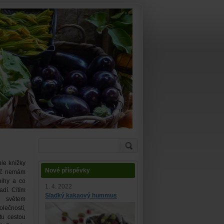
hle knížky
Nové příspěvky
roč nemám
nihy a co
1. 4. 2022
adí. Cítím
Sladký kakaový hummus
e světem
ečností,
tu cestou