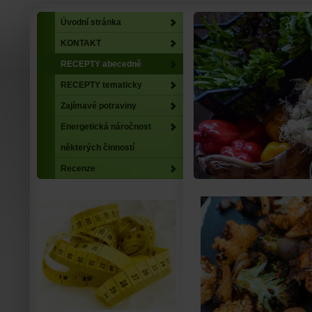
Úvodní stránka
KONTAKT
RECEPTY abecedně
RECEPTY tematicky
Zajímavé potraviny
Energetická náročnost
některých činností
Recenze