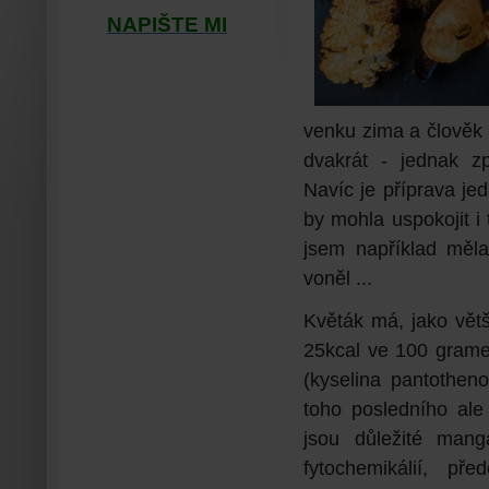
NAPIŠTE MI
venku zima a člověk 
dvakrát - jednak z
Navíc je příprava je
by mohla uspokojit i 
jsem například měla
voněl ...
Květák má, jako větš
25kcal ve 100 grame
(kyselina pantotheno
toho posledního ale 
jsou důležité mang
fytochemikálií, př