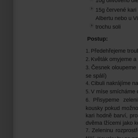
10g olivového ole
15g červené kari
Albertu nebo u V
trochu soli
Postup:
Předehřejeme trou
Květák omyjeme a 
Česnek oloupeme a
se spálí)
Cibuli nakrájíme na 
V míse smícháme ole
Přisypeme zelen
kousky pokud možno 
kari hodně barví, pr
dvěma lžícemi jako k
Zeleninu rozprost