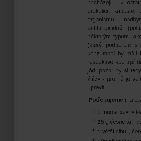
nacházejí i v ostat
brokolici, kapustě,
organismu nadbyt
antifungicidně (po
některým typům rako
(který podporuje s
konzumací by měli bý
respektive kdo trpí 
jód, pozor by si tedy
žlázy - pro ně je vel
upravit.
Potřebujeme
(na cc
1 menší pevný kv
25 g česneku, res
1 větší cibuli, č