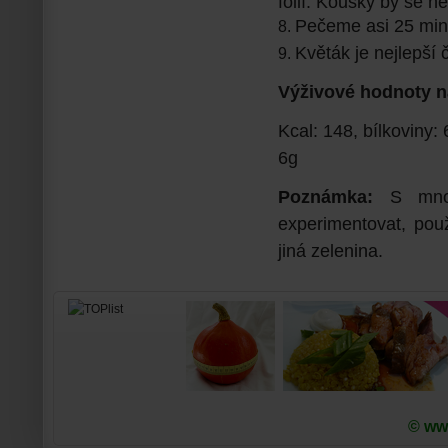
fólií. Kousky by se n
Pečeme asi 25 min
Květák je nejlepší č
Výživové hodnoty n
Kcal: 148, bílkoviny: 
6g
Poznámka:
S mno
experimentovat, pou
jiná zelenina.
© www