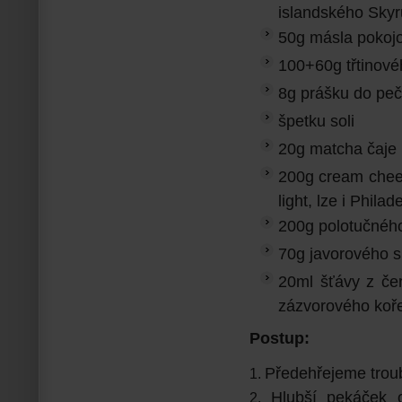
islandského Skyr
50g másla pokojo
100+60g třtinové
8g prášku do peč
špetku soli
20g matcha čaje
200g cream chee
light, lze i Phil
200g polotučnéh
70g javorového 
20ml šťávy z če
zázvorového koř
Postup:
Předehřejeme trou
Hlubší pekáček