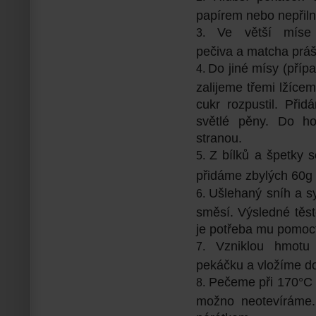
papírem nebo nepřiln
Ve větší míse
pečiva a matcha práš
Do jiné mísy (pří
zalijeme třemi lžíce
cukr rozpustil. Př
světlé pěny. Do h
stranou.
Z bílků a špetky 
přidáme zbylých 60g 
Ušlehaný sníh a 
směsí. Výsledné těst
je potřeba mu pomoct
Vzniklou hmotu
pekáčku a vložíme do
Pečeme při 170°C a
možno neotevíráme.