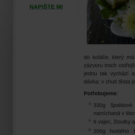
NAPIŠTE MI
do koláče, který m
zázvoru troch ostřejš
jednu tak vychází a
dávka; v chuti těsta je
Potřebujeme
:
330g špaldové
namíchaná v lib
6 vajec, žloutky a
200g hustého b