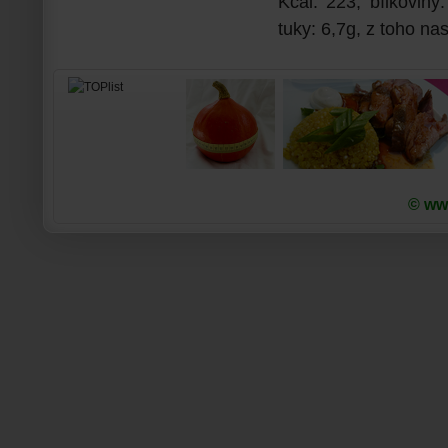
Kcal: 223, bílkoviny
tuky: 6,7g, z toho n
© www