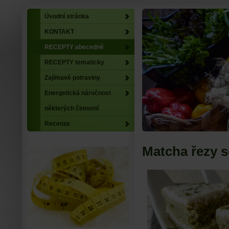
Úvodní stránka
KONTAKT
RECEPTY abecedně
RECEPTY tematicky
Zajímavé potraviny
Energetická náročnost
některých činností
Recenze
Matcha řezy 