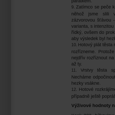
párátkem.
Zatímco se peče k
něhož jsme slili 
zázvorovou šťávou -
varianta, s intenzit
řídký, ovšem do prok
aby výsledek byl hez
Hotový plát těsta
rozřízneme. Protože
nejdřív rozříznout na
až ty.
Vrstvy těsta 
Necháme odpočinout,
hezky vsákne.
Hotové rozkrájí
případně ještě poprá
Výživové hodnoty n