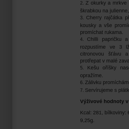
Z okurky a mrkve 
škrabkou na julienne
Cherry rajčátka p
kousky a vše promí
promíchat rukama.
Chilli papričku
rozpustíme ve 3 l
citronovou šťávu a
protřepat v malé zava
Kešu oříšky na
opražíme.
Zálivku promícháme
Servírujeme s plát
Výživové hodnoty v
Kcal: 281, bílkoviny: 
9,25g.