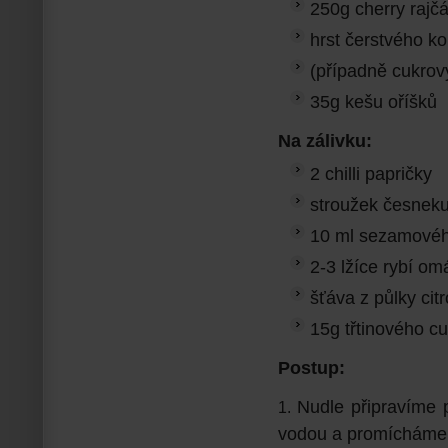
250g cherry rajč
hrst čerstvého ko
(případně cukrov
35g kešu oříšků
Na zálivku:
2 chilli papričky
stroužek česnek
10 ml sezamovéh
2-3 lžíce rybí om
šťáva z půlky cit
15g třtinového c
Postup:
Nudle připravíme
vodou a promícháme