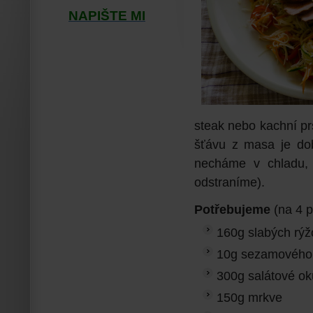
NAPIŠTE MI
steak nebo kachní p
šťávu z masa je dob
necháme v chladu, 
odstraníme).
Potřebujeme
(na 4 p
160g slabých rýž
10g sezamového 
300g salátové ok
150g mrkve