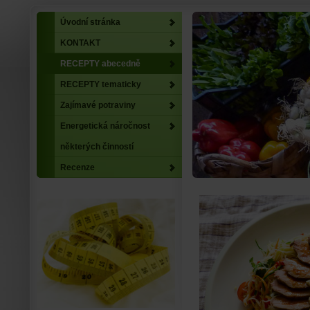
Úvodní stránka
KONTAKT
RECEPTY abecedně
RECEPTY tematicky
Zajímavé potraviny
Energetická náročnost
některých činností
Recenze