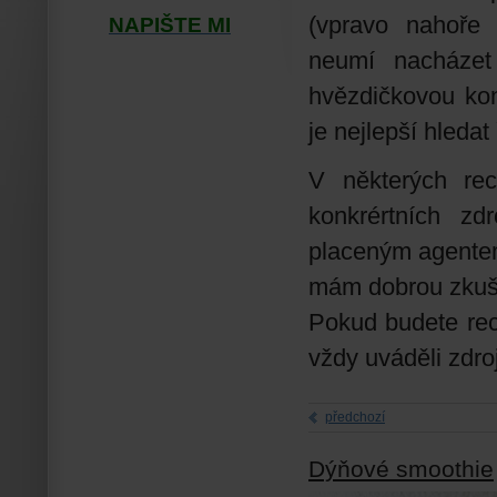
(vpravo nahoře 
NAPIŠTE MI
neumí nacházet 
hvězdičkovou konv
je nejlepší hledat
V některých rec
konkrértních zd
placeným agentem 
mám dobrou zkuš
Pokud budete rece
vždy uváděli zdro
předchozí
Dýňové smoothie