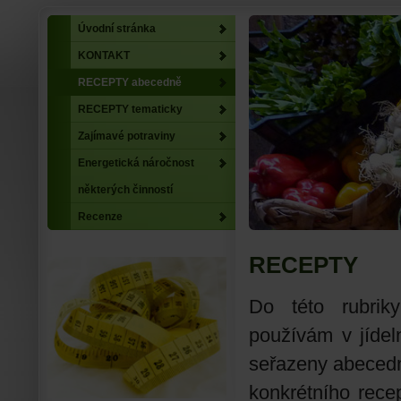
Úvodní stránka
KONTAKT
RECEPTY abecedně
RECEPTY tematicky
Zajímavé potraviny
Energetická náročnost
některých činností
Recenze
RECEPTY
Do této rubrik
používám v jídeln
seřazeny abecedn
konkrétního rece