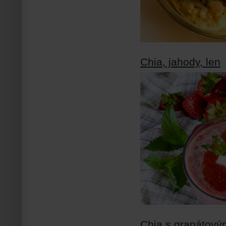
Chia, jahody, len
Chia s granátový