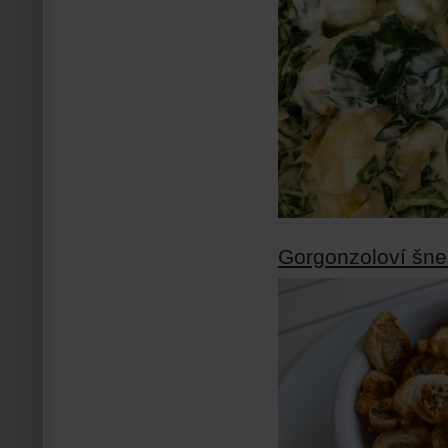
Gorgonzoloví šne